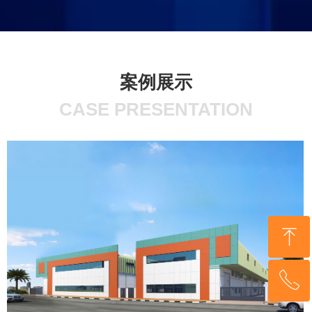
案例展示
CASE PRESENTATION
ꁸ
ꂅ
回到顶部