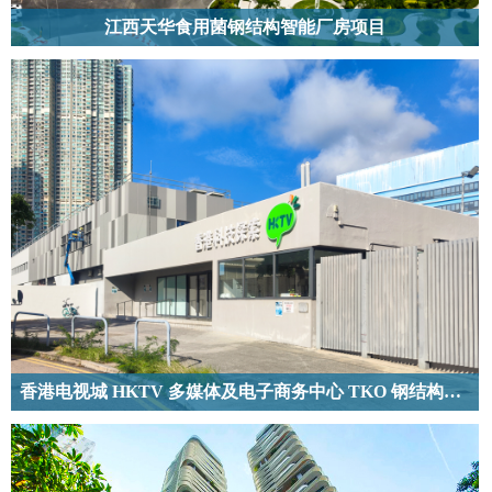
江西天华食用菌钢结构智能厂房项目
江西天华钢结构食用菌生产厂房项目位于赣州安远县，核心建设6.2万平方米
钢结构厂房。凭借钢结构跨度大、空间利用率高、施工高效的优势，适配智能
生产设备与食用菌工艺需求，达产后年产5000万瓶绣球菌，年产值5亿元，带
动就业3200余人。
香港电视城 HKTV 多媒体及电子商务中心 TKO 钢结构制作及安装项目
中国香港将军澳的香港电视城 HKTV 多媒体及电子商务中心 TKO 钢结构制作
及安装项目用钢量为 1200 吨。