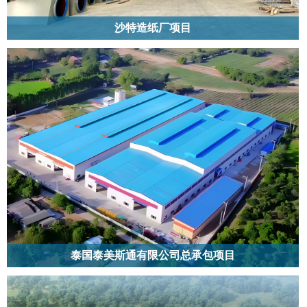
沙特造纸厂项目
沙特造纸厂项目位于沙特阿拉伯，项目主钢构为1000吨格构柱，檩条80吨。
泰国泰美斯通有限公司总承包项目
友联建设集团承接的泰国泰美斯通有限公司总承包项目，位于泰国春武里府阁
占县，总建筑面积 3.89 万㎡（总承包一期、二期、三期）。