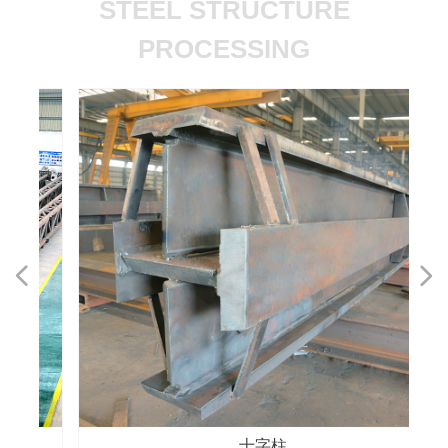
STEEL STRUCTURE
PROCESSING
넳
넲
十字柱