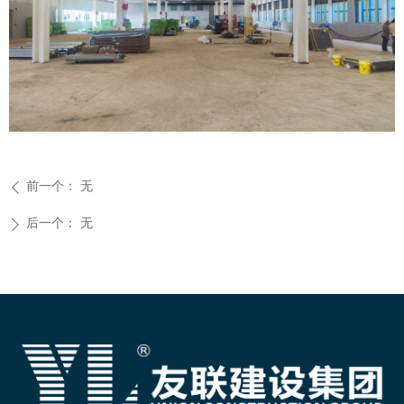
前一个：
无
ꄴ
后一个：
无
ꄲ