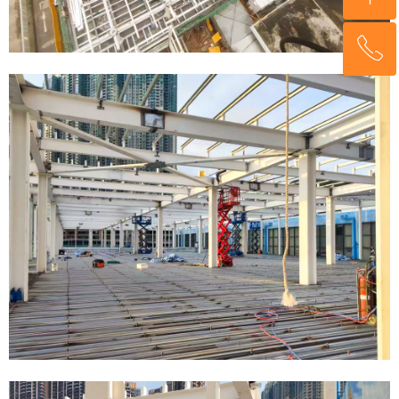
ꂅ
回到顶部
136 5263 7169