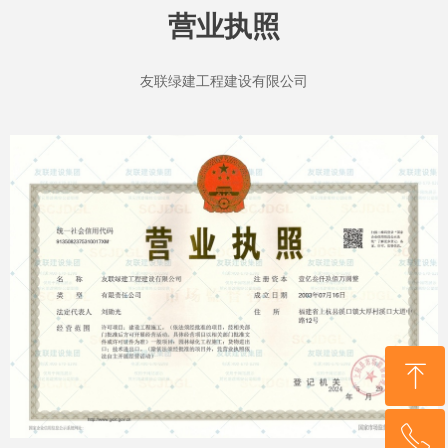
营业执照
友联绿建工程建设有限公司
ꁸ
ꂅ
回到顶部